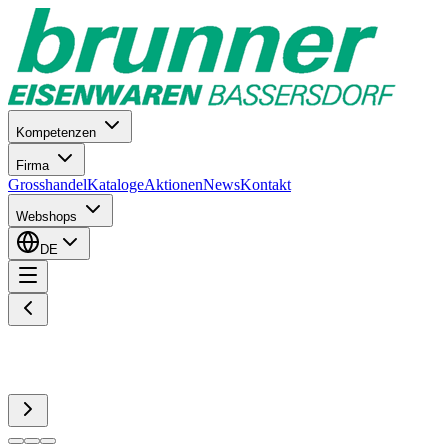
Kompetenzen
Firma
Grosshandel
Kataloge
Aktionen
News
Kontakt
Webshops
DE