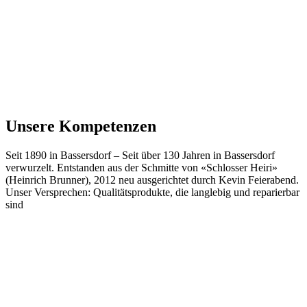
Unsere Kompetenzen
Seit 1890 in Bassersdorf
–
Seit über 130 Jahren in Bassersdorf
verwurzelt. Entstanden aus der Schmitte von «Schlosser Heiri»
(Heinrich Brunner), 2012 neu ausgerichtet durch Kevin Feierabend.
Unser Versprechen: Qualitätsprodukte, die langlebig und reparierbar
sind
Werkzeug und Technik
Werkzeug, Technik und Einrichtungslösungen für professionelle