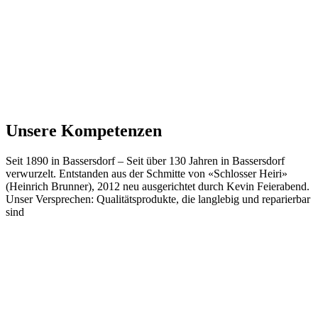
Unsere Kompetenzen
Seit 1890 in Bassersdorf
–
Seit über 130 Jahren in Bassersdorf
verwurzelt. Entstanden aus der Schmitte von «Schlosser Heiri»
(Heinrich Brunner), 2012 neu ausgerichtet durch Kevin Feierabend.
Unser Versprechen: Qualitätsprodukte, die langlebig und reparierbar
sind
Werkzeug und Technik
Werkzeug, Technik und Einrichtungslösungen für professionelle