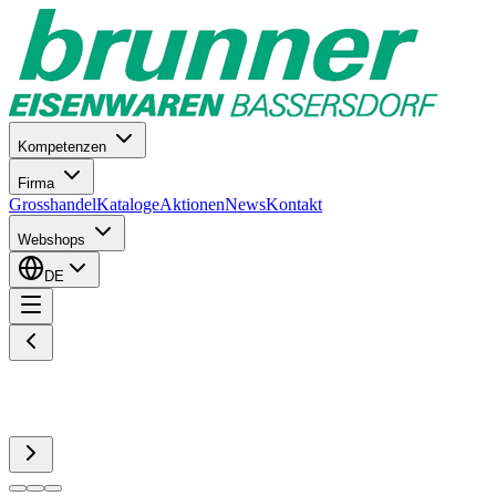
Kompetenzen
Firma
Grosshandel
Kataloge
Aktionen
News
Kontakt
Webshops
DE