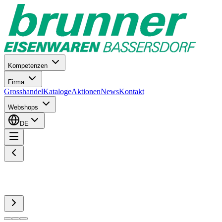
Kompetenzen
Firma
Grosshandel
Kataloge
Aktionen
News
Kontakt
Webshops
DE