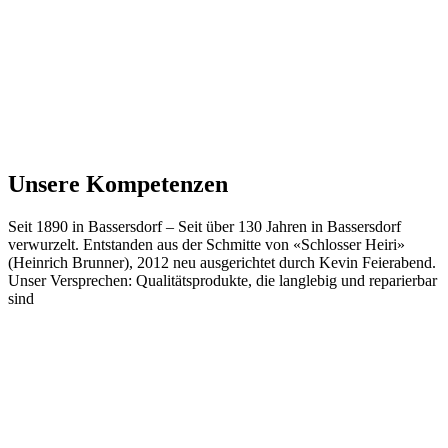
Unsere Kompetenzen
Seit 1890 in Bassersdorf
–
Seit über 130 Jahren in Bassersdorf
verwurzelt. Entstanden aus der Schmitte von «Schlosser Heiri»
(Heinrich Brunner), 2012 neu ausgerichtet durch Kevin Feierabend.
Unser Versprechen: Qualitätsprodukte, die langlebig und reparierbar
sind
Werkzeug und Technik
Werkzeug, Technik und Einrichtungslösungen für professionelle